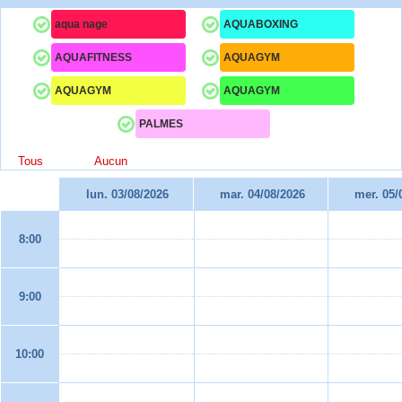
aqua nage
AQUABOXING
AQUAFITNESS
AQUAGYM
AQUAGYM
AQUAGYM
PALMES
Tous
Aucun
lun. 03/08/2026
mar. 04/08/2026
mer. 05/
8:00
9:00
10:00