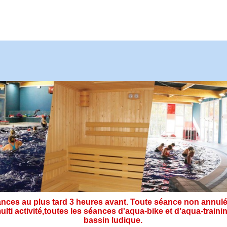
ces au plus tard 3 heures avant. Toute séance non annulé
ulti activité,toutes les séances d'aqua-bike et d'aqua-tra
bassin ludique.