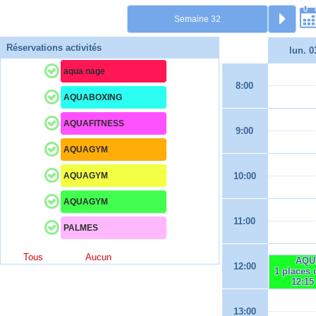
Réservations activités
lun. 0
aqua nage
8:00
AQUABOXING
AQUAFITNESS
9:00
AQUAGYM
AQUAGYM
10:00
AQUAGYM
11:00
PALMES
Tous
Aucun
AQU
12:00
1 places 
12:15
13:00