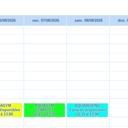
06/08/2026
ven. 07/08/2026
sam. 08/08/2026
dim. 
UAGYM
AQUAGYM
AQUABOXING
disponibles
COMPLET
1 places disponibles
 à 13:00
12:15 à 13:00
12:15 à 13:00