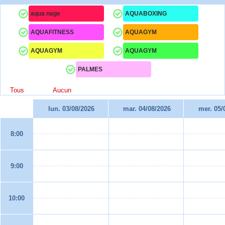
aqua nage
AQUABOXING
AQUAFITNESS
AQUAGYM
AQUAGYM
AQUAGYM
PALMES
Tous
Aucun
lun. 03/08/2026
mar. 04/08/2026
mer. 05/
8:00
9:00
10:00