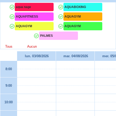
aqua nage
AQUABOXING
AQUAFITNESS
AQUAGYM
AQUAGYM
AQUAGYM
PALMES
Tous
Aucun
lun. 03/08/2026
mar. 04/08/2026
mer. 05/
8:00
9:00
10:00