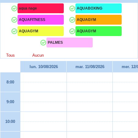
aqua nage
AQUABOXING
AQUAFITNESS
AQUAGYM
AQUAGYM
AQUAGYM
PALMES
Tous
Aucun
lun. 10/08/2026
mar. 11/08/2026
mer. 12/
8:00
9:00
10:00