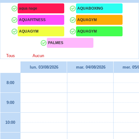
aqua nage
AQUABOXING
AQUAFITNESS
AQUAGYM
AQUAGYM
AQUAGYM
PALMES
Tous
Aucun
lun. 03/08/2026
mar. 04/08/2026
mer. 05/
8:00
9:00
10:00