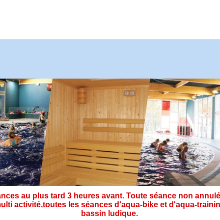
ces au plus tard 3 heures avant. Toute séance non annulé
ulti activité,toutes les séances d'aqua-bike et d'aqua-tra
bassin ludique.