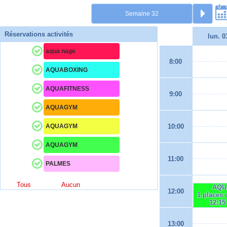
Réservations activités
lun. 0
aqua nage
8:00
AQUABOXING
AQUAFITNESS
9:00
AQUAGYM
AQUAGYM
10:00
AQUAGYM
11:00
PALMES
Tous
Aucun
AQU
12:00
1 places 
12:15
13:00