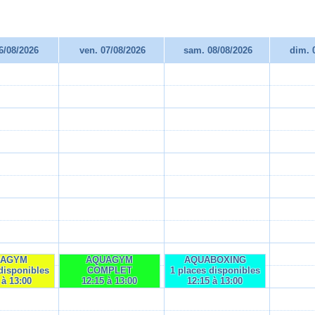
06/08/2026
ven. 07/08/2026
sam. 08/08/2026
dim. 
UAGYM
AQUAGYM
AQUABOXING
disponibles
COMPLET
1 places disponibles
 à 13:00
12:15 à 13:00
12:15 à 13:00