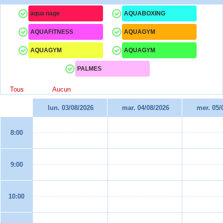
aqua nage
AQUABOXING
AQUAFITNESS
AQUAGYM
AQUAGYM
AQUAGYM
PALMES
Tous
Aucun
lun. 03/08/2026
mar. 04/08/2026
mer. 05/
8:00
9:00
10:00