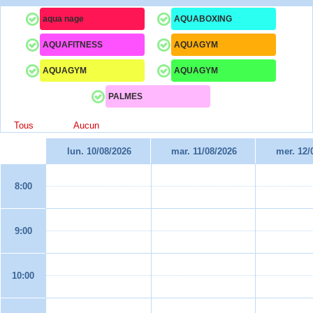
aqua nage
AQUABOXING
AQUAFITNESS
AQUAGYM
AQUAGYM
AQUAGYM
PALMES
Tous
Aucun
lun. 10/08/2026
mar. 11/08/2026
mer. 12/
8:00
9:00
10:00