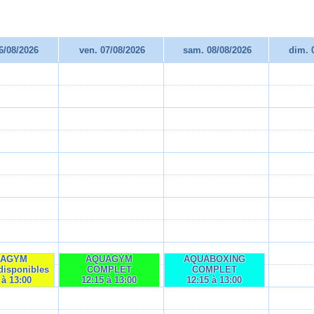
06/08/2026
ven. 07/08/2026
sam. 08/08/2026
dim. 
UAGYM
AQUAGYM
AQUABOXING
disponibles
COMPLET
COMPLET
 à 13:00
12:15 à 13:00
12:15 à 13:00