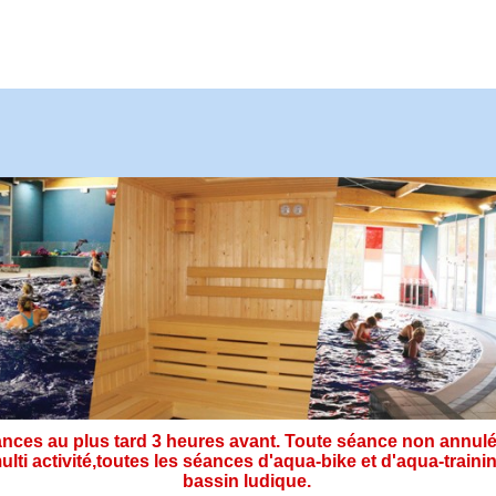
ces au plus tard 3 heures avant. Toute séance non annulé
ulti activité,toutes les séances d'aqua-bike et d'aqua-tra
bassin ludique.