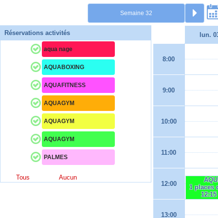
Réservations activités
lun. 0
aqua nage
8:00
AQUABOXING
AQUAFITNESS
9:00
AQUAGYM
AQUAGYM
10:00
AQUAGYM
11:00
PALMES
Tous
Aucun
AQU
12:00
1 places 
12:15
13:00