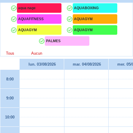
aqua nage
AQUABOXING
AQUAFITNESS
AQUAGYM
AQUAGYM
AQUAGYM
PALMES
Tous
Aucun
lun. 03/08/2026
mar. 04/08/2026
mer. 05/
8:00
9:00
10:00