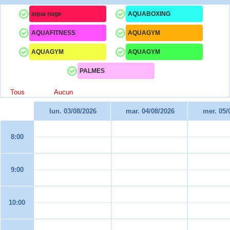
aqua nage
AQUABOXING
AQUAFITNESS
AQUAGYM
AQUAGYM
AQUAGYM
PALMES
Tous
Aucun
lun. 03/08/2026
mar. 04/08/2026
mer. 05/
8:00
9:00
10:00