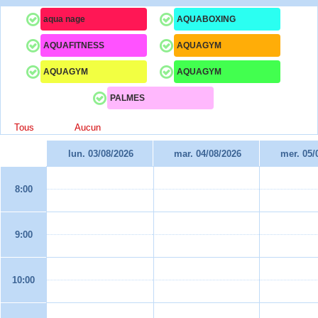
aqua nage
AQUABOXING
AQUAFITNESS
AQUAGYM
AQUAGYM
AQUAGYM
PALMES
Tous
Aucun
lun. 03/08/2026
mar. 04/08/2026
mer. 05/
8:00
9:00
10:00