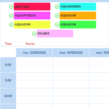
aqua nage
AQUABOXING
AQUAFITNESS
AQUAGYM
AQUAGYM
AQUAGYM
PALMES
Tous
Aucun
lun. 03/08/2026
mar. 04/08/2026
mer. 05/
8:00
9:00
10:00