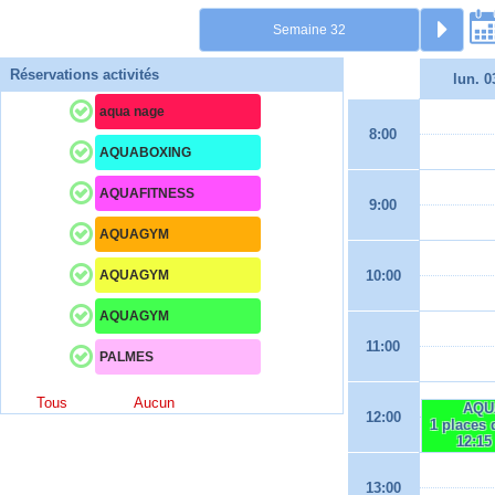
Réservations activités
lun. 0
aqua nage
8:00
AQUABOXING
AQUAFITNESS
9:00
AQUAGYM
AQUAGYM
10:00
AQUAGYM
11:00
PALMES
Tous
Aucun
AQU
12:00
1 places 
12:15
13:00