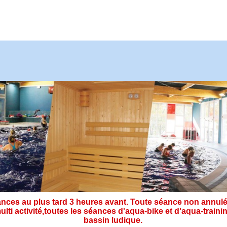
ces au plus tard 3 heures avant. Toute séance non annulé
ulti activité,toutes les séances d'aqua-bike et d'aqua-tra
bassin ludique.