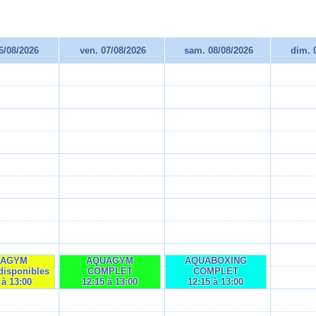
06/08/2026
ven. 07/08/2026
sam. 08/08/2026
dim. 
UAGYM
AQUAGYM
AQUABOXING
disponibles
COMPLET
COMPLET
 à 13:00
12:15 à 13:00
12:15 à 13:00