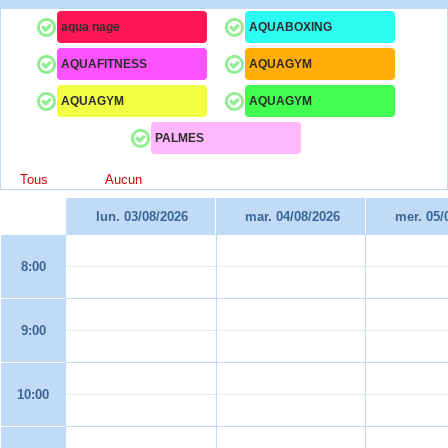
aqua nage
AQUABOXING
AQUAFITNESS
AQUAGYM
AQUAGYM
AQUAGYM
PALMES
Tous
Aucun
lun. 03/08/2026
mar. 04/08/2026
mer. 05/
8:00
9:00
10:00