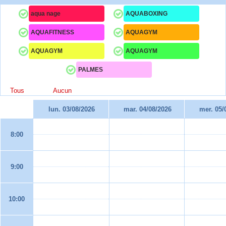
aqua nage
AQUABOXING
AQUAFITNESS
AQUAGYM
AQUAGYM
AQUAGYM
PALMES
Tous
Aucun
lun. 03/08/2026
mar. 04/08/2026
mer. 05/
8:00
9:00
10:00