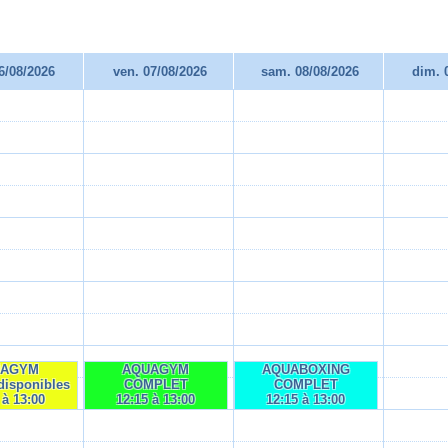
06/08/2026
ven. 07/08/2026
sam. 08/08/2026
dim. 
UAGYM
AQUAGYM
AQUABOXING
disponibles
COMPLET
COMPLET
 à 13:00
12:15 à 13:00
12:15 à 13:00