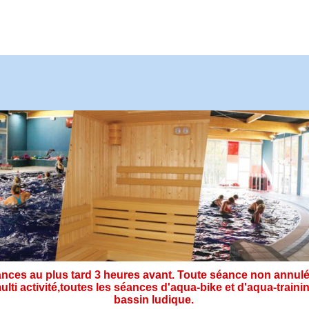
ces au plus tard 3 heures avant. Toute séance non annulé
ulti activité,toutes les séances d'aqua-bike et d'aqua-tra
bassin ludique.