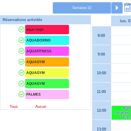
Réservations activités
lun. 0
aqua nage
8:00
AQUABOXING
AQUAFITNESS
9:00
AQUAGYM
AQUAGYM
10:00
AQUAGYM
11:00
PALMES
Tous
Aucun
AQU
12:00
1 places 
12:15
13:00