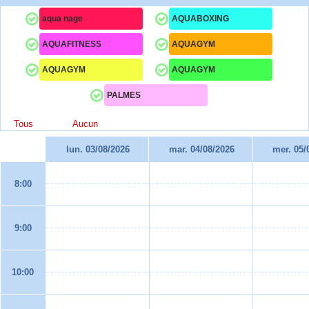
aqua nage
AQUABOXING
AQUAFITNESS
AQUAGYM
AQUAGYM
AQUAGYM
PALMES
Tous
Aucun
lun. 03/08/2026
mar. 04/08/2026
mer. 05/
8:00
9:00
10:00