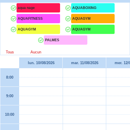
aqua nage
AQUABOXING
AQUAFITNESS
AQUAGYM
AQUAGYM
AQUAGYM
PALMES
Tous
Aucun
lun. 10/08/2026
mar. 11/08/2026
mer. 12/
8:00
9:00
10:00