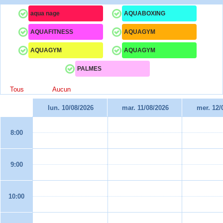
aqua nage
AQUABOXING
AQUAFITNESS
AQUAGYM
AQUAGYM
AQUAGYM
PALMES
Tous
Aucun
lun. 10/08/2026
mar. 11/08/2026
mer. 12/
8:00
9:00
10:00