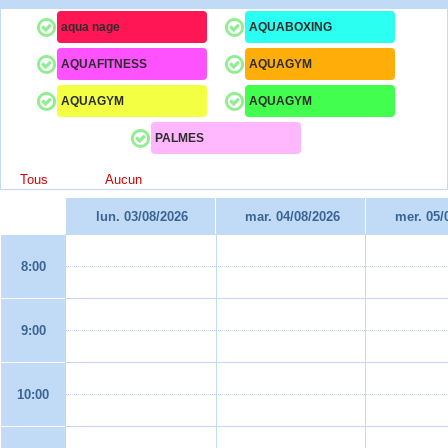
aqua nage
AQUABOXING
AQUAFITNESS
AQUAGYM
AQUAGYM
AQUAGYM
PALMES
Tous
Aucun
lun. 03/08/2026
mar. 04/08/2026
mer. 05/
8:00
9:00
10:00