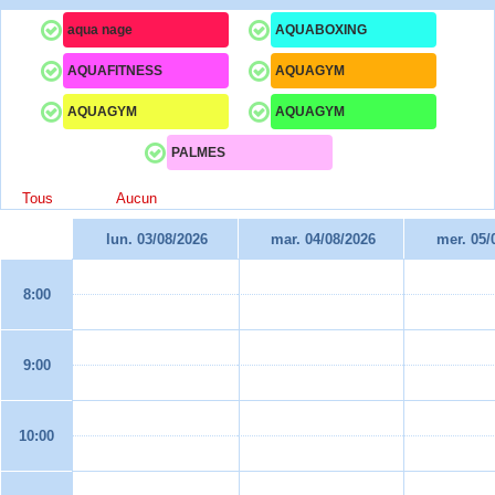
aqua nage
AQUABOXING
AQUAFITNESS
AQUAGYM
AQUAGYM
AQUAGYM
PALMES
Tous
Aucun
lun. 03/08/2026
mar. 04/08/2026
mer. 05/
8:00
9:00
10:00