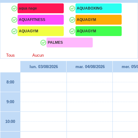
aqua nage
AQUABOXING
AQUAFITNESS
AQUAGYM
AQUAGYM
AQUAGYM
PALMES
Tous
Aucun
lun. 03/08/2026
mar. 04/08/2026
mer. 05/
8:00
9:00
10:00