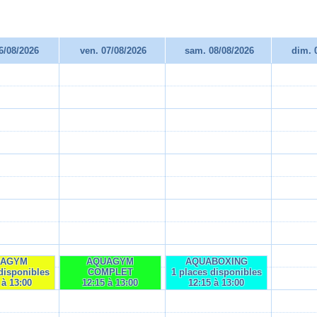
06/08/2026
ven. 07/08/2026
sam. 08/08/2026
dim. 
UAGYM
AQUAGYM
AQUABOXING
disponibles
COMPLET
1 places disponibles
 à 13:00
12:15 à 13:00
12:15 à 13:00