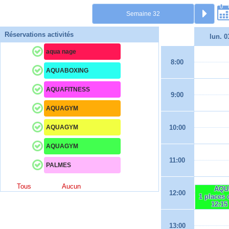
Réservations activités
lun. 0
aqua nage
8:00
AQUABOXING
AQUAFITNESS
9:00
AQUAGYM
AQUAGYM
10:00
AQUAGYM
11:00
PALMES
Tous
Aucun
AQU
12:00
1 places 
12:15
13:00