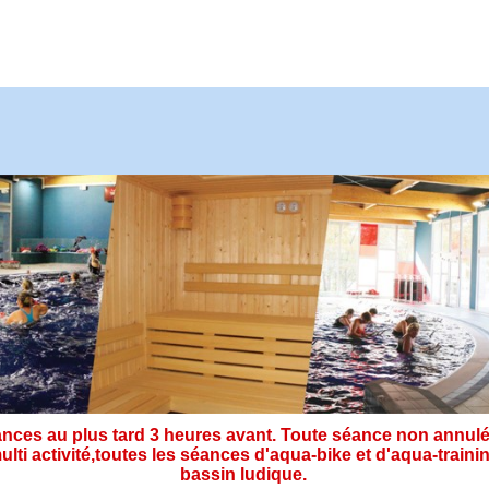
ces au plus tard 3 heures avant. Toute séance non annulé
ulti activité,toutes les séances d'aqua-bike et d'aqua-tra
bassin ludique.