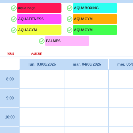
aqua nage
AQUABOXING
AQUAFITNESS
AQUAGYM
AQUAGYM
AQUAGYM
PALMES
Tous
Aucun
lun. 03/08/2026
mar. 04/08/2026
mer. 05/
8:00
9:00
10:00